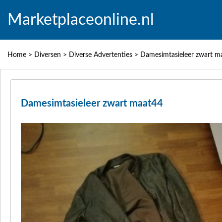
Marketplaceonline.nl
Home
>
Diversen
>
Diverse Advertenties
>
Damesimtasieleer zwart m
Damesimtasieleer zwart maat44