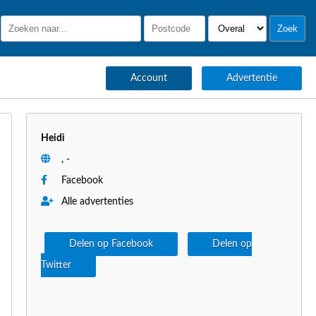
Account
Advertentie
Heidi
, -
Facebook
Alle advertenties
Delen op Facebook
Delen op
Twitter