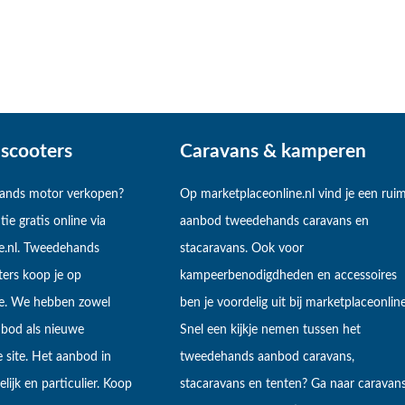
scooters
Caravans & kamperen
hands motor verkopen?
Op marketplaceonline.nl vind je een rui
tie gratis online via
aanbod tweedehands caravans en
e.nl. Tweedehands
stacaravans. Ook voor
ers koop je op
kampeerbenodigdheden en accessoires
ne. We hebben zowel
ben je voordelig uit bij marketplaceonline
bod als nieuwe
Snel een kijkje nemen tussen het
 site. Het aanbod in
tweedehands aanbod caravans,
lijk en particulier. Koop
stacaravans en tenten? Ga naar caravan