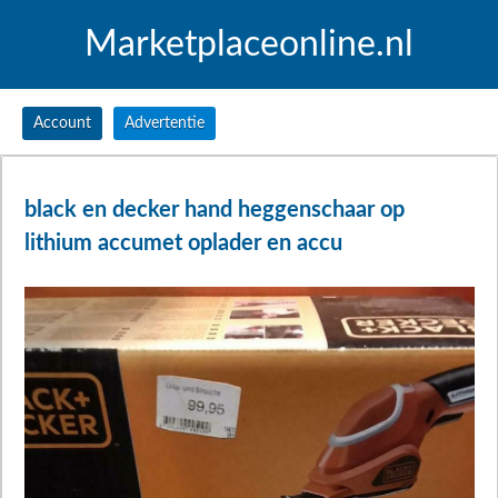
Marketplaceonline.nl
Account
Advertentie
black en decker hand heggenschaar op
lithium accumet oplader en accu