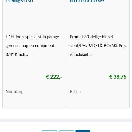
11-delig 6115D
PH PZD TX-BO 6Kt
JDH Tools specialist in garage
Promat 30-delige bit set
gereedschap en equipment.
sleuf/PH/PZD/TX-BO/6Kt Prijs
3/4" Krach...
is inclusief ...
€ 222,-
€ 38,75
Nootdorp
Beilen