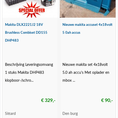
Makita DLX2221J2 18V
Nieuwe makita accuset 4x18volt
Brushless Combiset DD155
5 0ah accus
DHP483
Beschrijving Leveringsomvang
Nieuwe makita set 4x18volt
1 stuks Makita DHP483
5.0 ah accu's Met oplader en
klopboor-/schro...
mbox ...
€ 329,-
€ 90,-
Sittard
Den burg