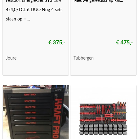
Festool, Energie-Set SYS 18V
Nieuwe gereedschap kar...
4x4,0/TCL 6 DUO Nog 4 sets
staan op = ...
€ 375,-
€ 475,-
Joure
Tubbergen