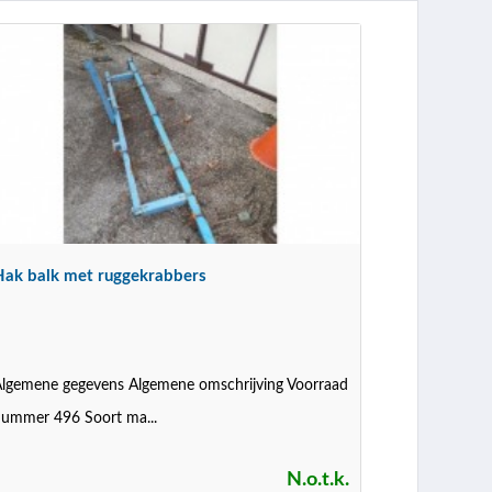
Hak balk met ruggekrabbers
lgemene gegevens Algemene omschrijving Voorraad
ummer 496 Soort ma...
N.o.t.k.