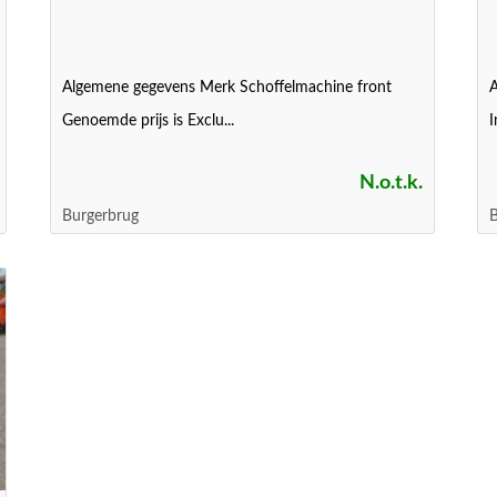
Algemene gegevens Merk Schoffelmachine front
A
Genoemde prijs is Exclu...
I
N.o.t.k.
Burgerbrug
B