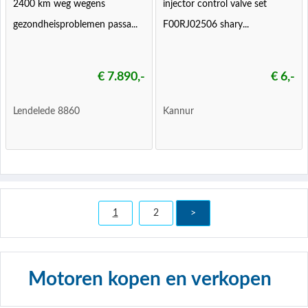
2400 km weg wegens
injector control valve set
gezondheisproblemen passa...
F00RJ02506 shary...
€ 7.890,-
€ 6,-
Lendelede 8860
Kannur
1
2
>
Motoren kopen en verkopen