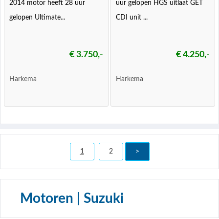
2014 motor heeft 28 uur
uur gelopen HGS uitlaat GET
gelopen Ultimate...
CDI unit ...
€ 3.750,-
€ 4.250,-
Harkema
Harkema
1
2
>
Motoren | Suzuki