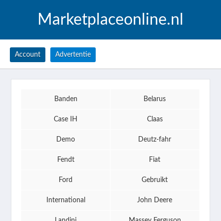
Marketplaceonline.nl
Account
Advertentie
Banden
Belarus
Case IH
Claas
Demo
Deutz-fahr
Fendt
Fiat
Ford
Gebruikt
International
John Deere
Landini
Massey Ferguson