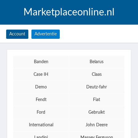
Marketplaceonline.nl
Account
Advertentie
Banden
Belarus
Case IH
Claas
Demo
Deutz-fahr
Fendt
Fiat
Ford
Gebruikt
International
John Deere
Landini
Massey Ferguson