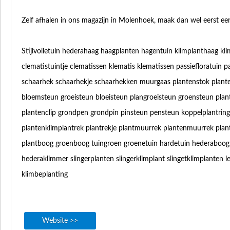
Zelf afhalen in ons magazijn in Molenhoek, maak dan wel eerst een
Stijlvolletuin hederahaag haagplanten hagentuin klimplanthaag kl
clematistuintje clematissen klematis klematissen passiefloratuin p
schaarhek schaarhekje schaarhekken muurgaas plantenstok planten
bloemsteun groeisteun bloeisteun plangroeisteun groensteun plante
plantenclip grondpen grondpin pinsteun pensteun koppelplantring 
plantenklimplantrek plantrekje plantmuurrek plantenmuurrek pla
plantboog groenboog tuingroen groenetuin hardetuin hederaboog 
hederaklimmer slingerplanten slingerklimplant slingetklimplanten le
klimbeplanting
Website >>