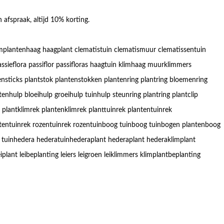
 afspraak, altijd 10% korting.
implantenhaag haagplant clematistuin clematismuur clematissentuin
assieflora passiflor passifloras haagtuin klimhaag muurklimmers
sticks plantstok plantenstokken plantenring plantring bloemenring
nhulp bloeihulp groeihulp tuinhulp steunring plantring plantclip
plantklimrek plantenklimrek planttuinrek plantentuinrek
ntentuinrek rozentuinrek rozentuinboog tuinboog tuinbogen plantenboog
tuinhedera hederatuinhederaplant hederaplant hederaklimplant
iplant leibeplanting leiers leigroen leiklimmers klimplantbeplanting