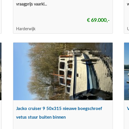
vraagprijs vaarkl...
w
€ 69.000,-
Harderwijk
U
Jacko cruiser 9 50x315 nieuwe boegschroef
V
vetus stuur buiten binnen