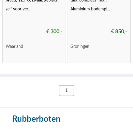
breed, 125 kg zwaar, geplakt.
takt Compleet met :
zelf voor ver...
Aluminium bodempl...
€ 300,-
€ 850,-
Waarland
Groningen
1
Rubberboten