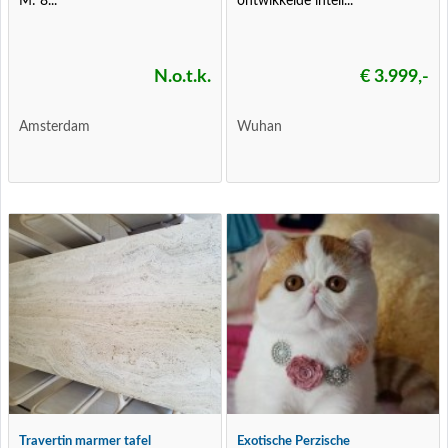
M: 8...
ontwikkelde intell...
N.o.t.k.
€ 3.999,-
Amsterdam
Wuhan
Travertin marmer tafel
Exotische Perzische