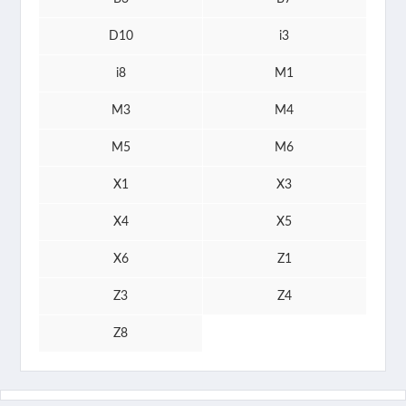
D10
i3
i8
M1
M3
M4
M5
M6
X1
X3
X4
X5
X6
Z1
Z3
Z4
Z8