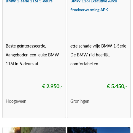
BMW 1-serie 116I 5-deurs
BMW 116i Executive Airco
Stoelverwarming APK
Beste geïnteresseerde,
ette schade vrije BMW 1-Serie
Aangeboden een leuke BMW
De BMW rijd heerlijk,
116I in 5-deurs ui...
comfortabel en ...
€ 2.950,-
€ 5.450,-
Hoogeveen
Groningen