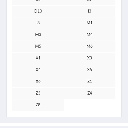
D10
i3
i8
M1
M3
M4
M5
M6
X1
X3
X4
X5
X6
Z1
Z3
Z4
Z8