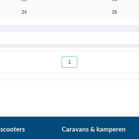
Z4
Z8
1
scooters
Caravans & kamperen