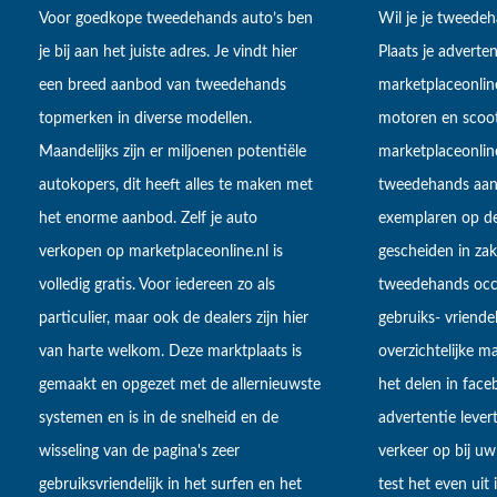
Voor goedkope tweedehands auto’s ben
Wil je je tweede
je bij aan het juiste adres. Je vindt hier
Plaats je adverten
een breed aanbod van tweedehands
marketplaceonlin
topmerken in diverse modellen.
motoren en scoot
Maandelijks zijn er miljoenen potentiële
marketplaceonli
autokopers, dit heeft alles te maken met
tweedehands aan
het enorme aanbod. Zelf je auto
exemplaren op de
verkopen op marketplaceonline.nl is
gescheiden in zake
volledig gratis. Voor iedereen zo als
tweedehands occa
particulier, maar ook de dealers zijn hier
gebruiks- vriendel
van harte welkom. Deze marktplaats is
overzichtelijke m
gemaakt en opgezet met de allernieuwste
het delen in fac
systemen en is in de snelheid en de
advertentie lever
wisseling van de pagina's zeer
verkeer op bij uw
gebruiksvriendelijk in het surfen en het
test het even uit