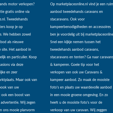
hands motor verkopen?
Op marketplaceonline.nl vind je een rui
tie gratis online via
aanbod tweedehands caravans en
e.nl. Tweedehands
stacaravans. Ook voor
ers koop je op
kampeerbenodigdheden en accessoires
ne. We hebben zowel
ben je voordelig uit bij marketplaceonline
bod als nieuwe
Snel een kijkje nemen tussen het
 site. Het aanbod in
tweedehands aanbod caravans,
lijk en particulier. Koop
stacaravans en tenten? Ga naar caravan
sions via deze
& kamperen. Goeie tip voor het
ijke en zeer
verkopen van ook uw Caravans &
arktplaats. Maar ook van
kampeer aanbod. Zo maak de mooiste
ebook van uw
foto's en plaats uw waardevolle aanbod
t ook een boost van
in een mooie groene omgeving. En zo
 advertentie. Wij zegen
heeft u de mooiste foto's voor de
 in ons mooie planvorm
verkoop van uw caravan. Wij zeggen