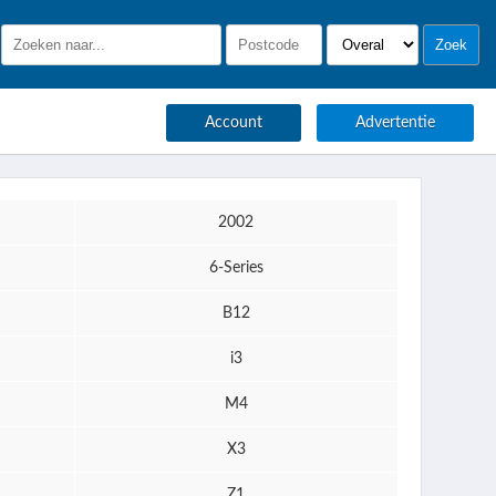
Account
Advertentie
2002
6-Series
B12
i3
M4
X3
Z1