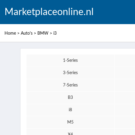
Marketplaceonline.nl
Home
>
Auto's
>
BMW
>
i3
1-Series
3-Series
7-Series
B3
i8
M5
X4