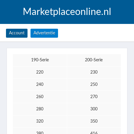
Marketplaceonline.nl
Account
Advertentie
190-Serie
200-Serie
220
230
240
250
260
270
280
300
320
350
380
416