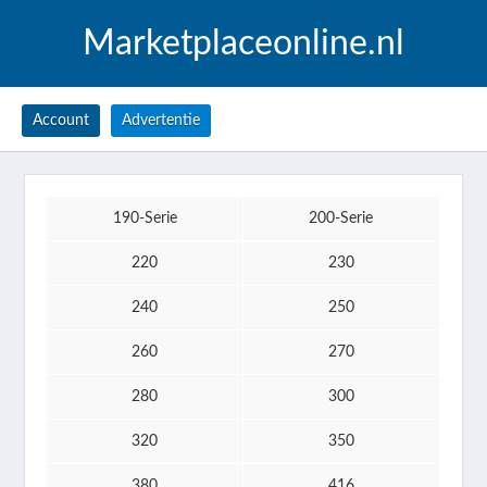
Marketplaceonline.nl
Account
Advertentie
190-Serie
200-Serie
220
230
240
250
260
270
280
300
320
350
380
416