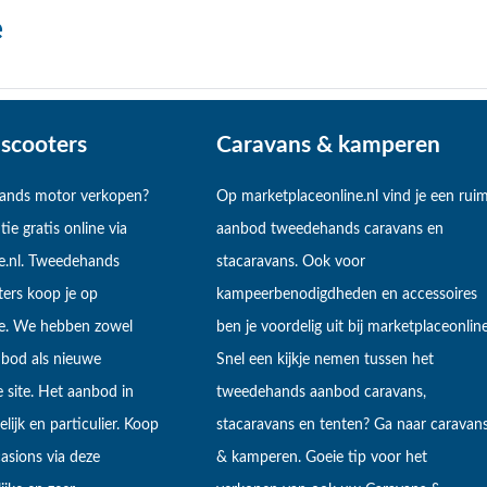
e
scooters
Caravans & kamperen
hands motor verkopen?
Op marketplaceonline.nl vind je een rui
tie gratis online via
aanbod tweedehands caravans en
e.nl. Tweedehands
stacaravans. Ook voor
ers koop je op
kampeerbenodigdheden en accessoires
ne. We hebben zowel
ben je voordelig uit bij marketplaceonline
bod als nieuwe
Snel een kijkje nemen tussen het
 site. Het aanbod in
tweedehands aanbod caravans,
lijk en particulier. Koop
stacaravans en tenten? Ga naar caravan
sions via deze
& kamperen. Goeie tip voor het