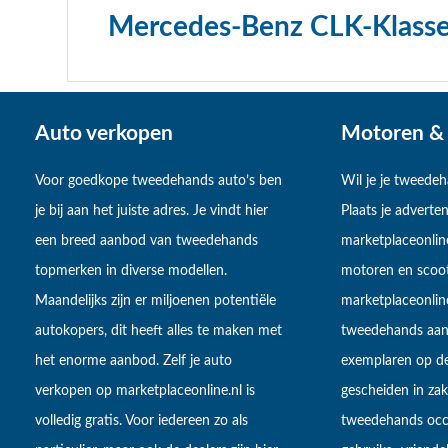
Mercedes-Benz CLK-Klass
Auto verkopen
Motoren & 
Voor goedkope tweedehands auto’s ben
Wil je je tweede
je bij aan het juiste adres. Je vindt hier
Plaats je adverten
een breed aanbod van tweedehands
marketplaceonlin
topmerken in diverse modellen.
motoren en scoot
Maandelijks zijn er miljoenen potentiële
marketplaceonli
autokopers, dit heeft alles te maken met
tweedehands aan
het enorme aanbod. Zelf je auto
exemplaren op de
verkopen op marketplaceonline.nl is
gescheiden in zake
volledig gratis. Voor iedereen zo als
tweedehands occa