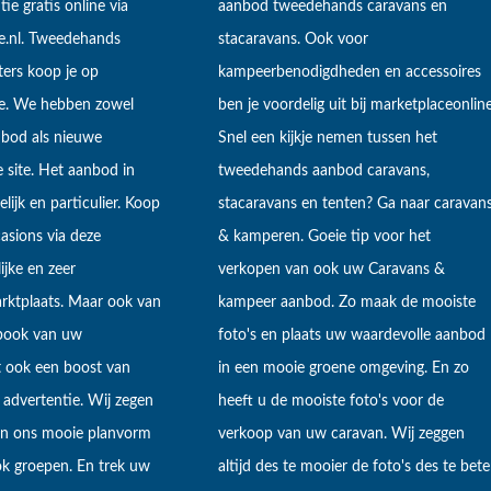
tie gratis online via
aanbod tweedehands caravans en
e.nl. Tweedehands
stacaravans. Ook voor
ers koop je op
kampeerbenodigdheden en accessoires
ne. We hebben zowel
ben je voordelig uit bij marketplaceonline
bod als nieuwe
Snel een kijkje nemen tussen het
 site. Het aanbod in
tweedehands aanbod caravans,
lijk en particulier. Koop
stacaravans en tenten? Ga naar caravan
sions via deze
& kamperen. Goeie tip voor het
ijke en zeer
verkopen van ook uw Caravans &
arktplaats. Maar ook van
kampeer aanbod. Zo maak de mooiste
ebook van uw
foto's en plaats uw waardevolle aanbod
t ook een boost van
in een mooie groene omgeving. En zo
 advertentie. Wij zegen
heeft u de mooiste foto's voor de
 in ons mooie planvorm
verkoop van uw caravan. Wij zeggen
k groepen. En trek uw
altijd des te mooier de foto's des te bete