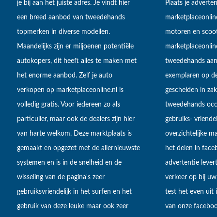
je bij aan het juiste adres. Je vindt hier
Plaats je adverten
een breed aanbod van tweedehands
marketplaceonlin
topmerken in diverse modellen.
motoren en scoot
Maandelijks zijn er miljoenen potentiële
marketplaceonli
autokopers, dit heeft alles te maken met
tweedehands aan
het enorme aanbod. Zelf je auto
exemplaren op de
verkopen op marketplaceonline.nl is
gescheiden in zake
volledig gratis. Voor iedereen zo als
tweedehands occa
particulier, maar ook de dealers zijn hier
gebruiks- vriendel
van harte welkom. Deze marktplaats is
overzichtelijke m
gemaakt en opgezet met de allernieuwste
het delen in fac
systemen en is in de snelheid en de
advertentie lever
wisseling van de pagina's zeer
verkeer op bij uw
gebruiksvriendelijk in het surfen en het
test het even uit
gebruik van deze leuke maar ook zeer
van onze faceboo