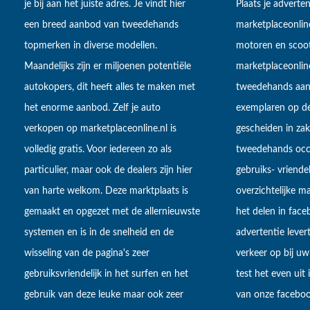
je bij aan het juiste adres. Je vindt hier
Plaats je adverten
een breed aanbod van tweedehands
marketplaceonlin
topmerken in diverse modellen.
motoren en scoot
Maandelijks zijn er miljoenen potentiële
marketplaceonli
autokopers, dit heeft alles te maken met
tweedehands aan
het enorme aanbod. Zelf je auto
exemplaren op de
verkopen op marketplaceonline.nl is
gescheiden in zake
volledig gratis. Voor iedereen zo als
tweedehands occa
particulier, maar ook de dealers zijn hier
gebruiks- vriendel
van harte welkom. Deze marktplaats is
overzichtelijke m
gemaakt en opgezet met de allernieuwste
het delen in fac
systemen en is in de snelheid en de
advertentie lever
wisseling van de pagina's zeer
verkeer op bij uw
gebruiksvriendelijk in het surfen en het
test het even uit
gebruik van deze leuke maar ook zeer
van onze faceboo