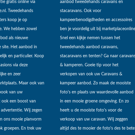
tie gratis online via
aanbod tweedehands caravans en
e.nl. Tweedehands
stacaravans. Ook voor
ers koop je op
kampeerbenodigdheden en accessoires
ne. We hebben zowel
ben je voordelig uit bij marketplaceonline
bod als nieuwe
Snel een kijkje nemen tussen het
 site. Het aanbod in
tweedehands aanbod caravans,
lijk en particulier. Koop
stacaravans en tenten? Ga naar caravan
sions via deze
& kamperen. Goeie tip voor het
ijke en zeer
verkopen van ook uw Caravans &
arktplaats. Maar ook van
kampeer aanbod. Zo maak de mooiste
ebook van uw
foto's en plaats uw waardevolle aanbod
t ook een boost van
in een mooie groene omgeving. En zo
 advertentie. Wij zegen
heeft u de mooiste foto's voor de
 in ons mooie planvorm
verkoop van uw caravan. Wij zeggen
k groepen. En trek uw
altijd des te mooier de foto's des te bete