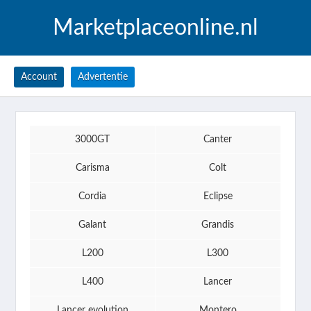
Marketplaceonline.nl
Account
Advertentie
3000GT
Canter
Carisma
Colt
Cordia
Eclipse
Galant
Grandis
L200
L300
L400
Lancer
Lancer evolution
Montero