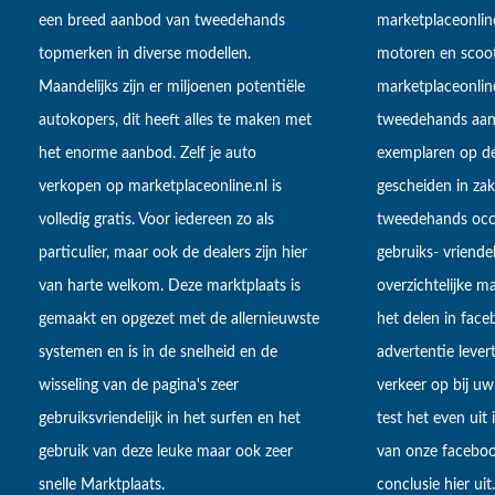
een breed aanbod van tweedehands
marketplaceonlin
topmerken in diverse modellen.
motoren en scoot
Maandelijks zijn er miljoenen potentiële
marketplaceonli
autokopers, dit heeft alles te maken met
tweedehands aan
het enorme aanbod. Zelf je auto
exemplaren op de
verkopen op marketplaceonline.nl is
gescheiden in zake
volledig gratis. Voor iedereen zo als
tweedehands occa
particulier, maar ook de dealers zijn hier
gebruiks- vriendel
van harte welkom. Deze marktplaats is
overzichtelijke m
gemaakt en opgezet met de allernieuwste
het delen in fac
systemen en is in de snelheid en de
advertentie lever
wisseling van de pagina's zeer
verkeer op bij uw
gebruiksvriendelijk in het surfen en het
test het even uit
gebruik van deze leuke maar ook zeer
van onze faceboo
snelle Marktplaats.
conclusie hier uit.