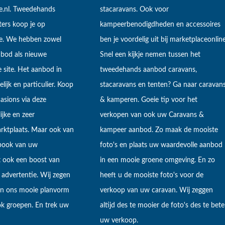
e.nl. Tweedehands
stacaravans. Ook voor
ers koop je op
kampeerbenodigdheden en accessoires
ne. We hebben zowel
ben je voordelig uit bij marketplaceonline
bod als nieuwe
Snel een kijkje nemen tussen het
 site. Het aanbod in
tweedehands aanbod caravans,
lijk en particulier. Koop
stacaravans en tenten? Ga naar caravan
sions via deze
& kamperen. Goeie tip voor het
ijke en zeer
verkopen van ook uw Caravans &
arktplaats. Maar ook van
kampeer aanbod. Zo maak de mooiste
ebook van uw
foto's en plaats uw waardevolle aanbod
t ook een boost van
in een mooie groene omgeving. En zo
 advertentie. Wij zegen
heeft u de mooiste foto's voor de
 in ons mooie planvorm
verkoop van uw caravan. Wij zeggen
k groepen. En trek uw
altijd des te mooier de foto's des te bete
uw verkoop.