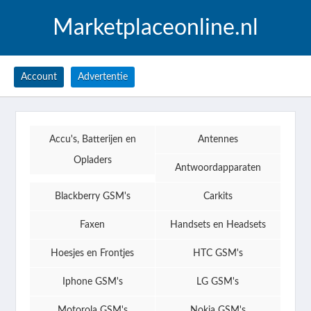
Marketplaceonline.nl
Account
Advertentie
Accu's, Batterijen en
Antennes
Opladers
Antwoordapparaten
Blackberry GSM's
Carkits
Faxen
Handsets en Headsets
Hoesjes en Frontjes
HTC GSM's
Iphone GSM's
LG GSM's
Motorola GSM's
Nokia GSM's