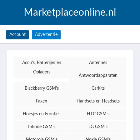
Marketplaceonline.nl
Account
Advertentie
Accu's, Batterijen en
Antennes
Opladers
Antwoordapparaten
Blackberry GSM's
Carkits
Faxen
Handsets en Headsets
Hoesjes en Frontjes
HTC GSM's
Iphone GSM's
LG GSM's
Motorola GSM's
Nokia GSM's