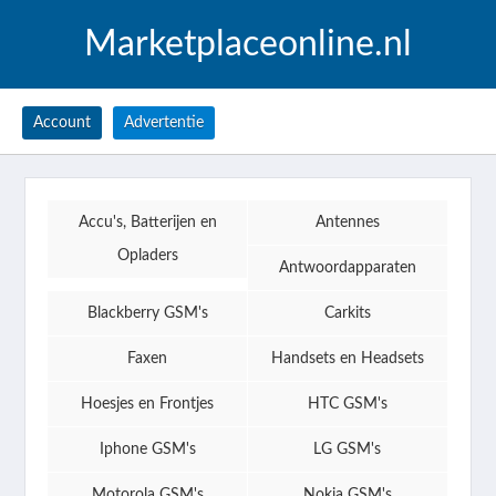
Marketplaceonline.nl
Account
Advertentie
Accu's, Batterijen en
Antennes
Opladers
Antwoordapparaten
Blackberry GSM's
Carkits
Faxen
Handsets en Headsets
Hoesjes en Frontjes
HTC GSM's
Iphone GSM's
LG GSM's
Motorola GSM's
Nokia GSM's