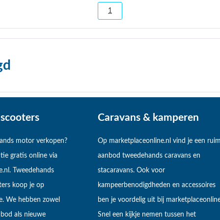
1
gd
scooters
Caravans & kamperen
hands motor verkopen?
Op marketplaceonline.nl vind je een rui
tie gratis online via
aanbod tweedehands caravans en
e.nl. Tweedehands
stacaravans. Ook voor
ers koop je op
kampeerbenodigdheden en accessoires
ne. We hebben zowel
ben je voordelig uit bij marketplaceonline
bod als nieuwe
Snel een kijkje nemen tussen het