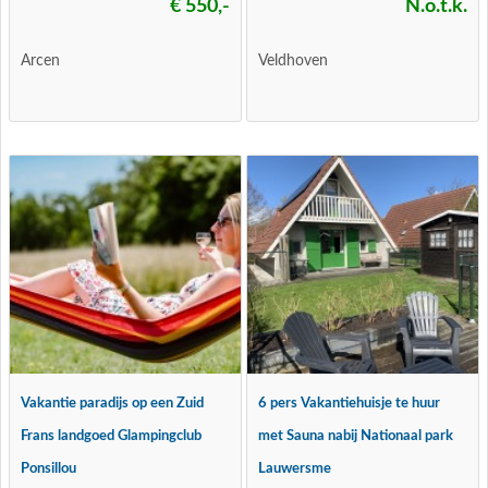
€ 550,-
N.o.t.k.
Arcen
Veldhoven
Vakantie paradijs op een Zuid
6 pers Vakantiehuisje te huur
Frans landgoed Glampingclub
met Sauna nabij Nationaal park
Ponsillou
Lauwersme