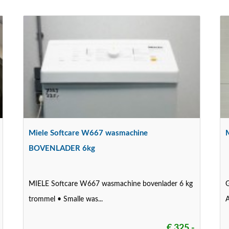
Miele Softcare W667 wasmachine
BOVENLADER 6kg
MIELE Softcare W667 wasmachine bovenlader 6 kg
G
trommel • Smalle was...
A
€ 325,-