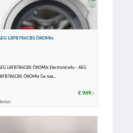
AEG L8FB786CBS ÖKOMix
AEG L8FB786CBS ÖKOMix Electronica4u - AEG
L8FB786CBS ÖKOMix Ga naa...
€ 969,-
Herten