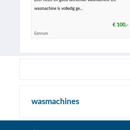
Zeer nette en goed werkende wasmachine De
wasmachine is volledig ge...
€ 100,-
Eenrum
wasmachines