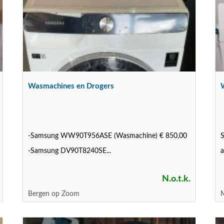
Wasmachines en Drogers
-Samsung WW90T956ASE (Wasmachine) € 850,00
S
-Samsung DV90T8240SE...
a
N.o.t.k.
Bergen op Zoom