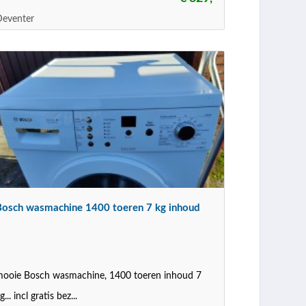
Deventer
Bosch wasmachine 1400 toeren 7 kg inhoud
ooie Bosch wasmachine, 1400 toeren inhoud 7
g... incl gratis bez...