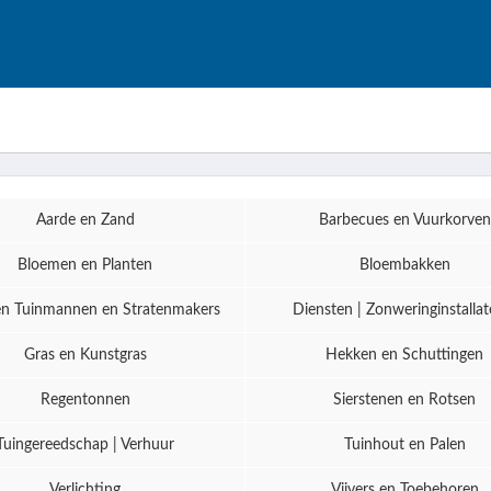
Aarde en Zand
Barbecues en Vuurkorven
Bloemen en Planten
Bloembakken
en Tuinmannen en Stratenmakers
Diensten | Zonweringinstallat
Gras en Kunstgras
Hekken en Schuttingen
Regentonnen
Sierstenen en Rotsen
Tuingereedschap | Verhuur
Tuinhout en Palen
Verlichting
Vijvers en Toebehoren