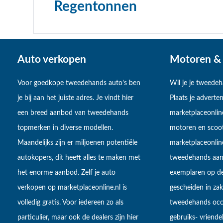
Regentonnen
Auto verkopen
Motoren & 
Voor goedkope tweedehands auto’s ben
Wil je je tweede
je bij aan het juiste adres. Je vindt hier
Plaats je adverten
een breed aanbod van tweedehands
marketplaceonlin
topmerken in diverse modellen.
motoren en scoot
Maandelijks zijn er miljoenen potentiële
marketplaceonli
autokopers, dit heeft alles te maken met
tweedehands aan
het enorme aanbod. Zelf je auto
exemplaren op de
verkopen op marketplaceonline.nl is
gescheiden in zake
volledig gratis. Voor iedereen zo als
tweedehands occa
particulier, maar ook de dealers zijn hier
gebruiks- vriendel