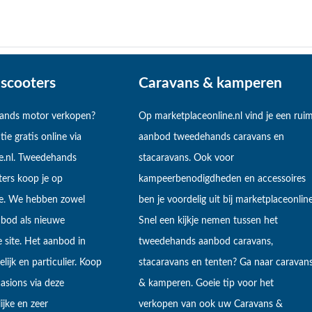
scooters
Caravans & kamperen
hands motor verkopen?
Op marketplaceonline.nl vind je een rui
tie gratis online via
aanbod tweedehands caravans en
e.nl. Tweedehands
stacaravans. Ook voor
ers koop je op
kampeerbenodigdheden en accessoires
ne. We hebben zowel
ben je voordelig uit bij marketplaceonline
bod als nieuwe
Snel een kijkje nemen tussen het
 site. Het aanbod in
tweedehands aanbod caravans,
lijk en particulier. Koop
stacaravans en tenten? Ga naar caravan
sions via deze
& kamperen. Goeie tip voor het
ijke en zeer
verkopen van ook uw Caravans &