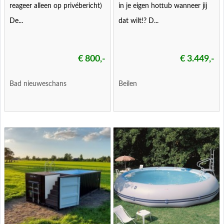
reageer alleen op privébericht)
in je eigen hottub wanneer jij
De...
dat wilt!? D...
€ 800,-
€ 3.449,-
Bad nieuweschans
Beilen