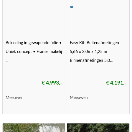
m
Bekleding in gewapende folie •
Easy Kit: Buitenafmetingen
Uniek concept • Franse makelij
5,66 x 3,06 x 1,25 m
...
Binnenafmetingen 5,0...
€ 4.993,-
€ 4.191,-
Meeuwen
Meeuwen