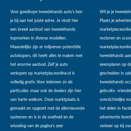
Voor goedkope tweedehands auto’s ben
Wil je je tweede
je bij aan het juiste adres. Je vindt hier
Plaats je adverten
een breed aanbod van tweedehands
marketplaceonlin
topmerken in diverse modellen.
motoren en scoot
Maandelijks zijn er miljoenen potentiële
marketplaceonli
autokopers, dit heeft alles te maken met
tweedehands aan
het enorme aanbod. Zelf je auto
exemplaren op de
verkopen op marketplaceonline.nl is
gescheiden in zake
volledig gratis. Voor iedereen zo als
tweedehands occa
particulier, maar ook de dealers zijn hier
gebruiks- vriendel
van harte welkom. Deze marktplaats is
overzichtelijke m
gemaakt en opgezet met de allernieuwste
het delen in fac
systemen en is in de snelheid en de
advertentie lever
wisseling van de pagina's zeer
verkeer op bij uw