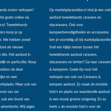
hands motor verkopen?
Op marketplaceonline.nl vind je een rui
tie gratis online via
aanbod tweedehands caravans en
e.nl. Tweedehands
stacaravans. Ook voor
ers koop je op
kampeerbenodigdheden en accessoires
ne. We hebben zowel
ben je voordelig uit bij marketplaceonline
bod als nieuwe
Snel een kijkje nemen tussen het
 site. Het aanbod in
tweedehands aanbod caravans,
lijk en particulier. Koop
stacaravans en tenten? Ga naar caravan
sions via deze
& kamperen. Goeie tip voor het
ijke en zeer
verkopen van ook uw Caravans &
arktplaats. Maar ook van
kampeer aanbod. Zo maak de mooiste
ebook van uw
foto's en plaats uw waardevolle aanbod
t ook een boost van
in een mooie groene omgeving. En zo
 advertentie. Wij zegen
heeft u de mooiste foto's voor de