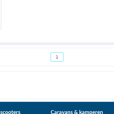
1
scooters
Caravans & kamperen