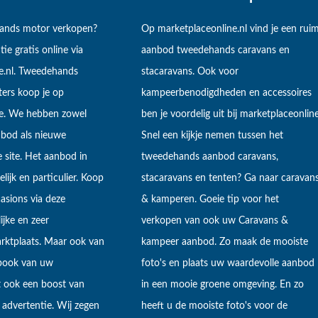
hands motor verkopen?
Op marketplaceonline.nl vind je een rui
tie gratis online via
aanbod tweedehands caravans en
e.nl. Tweedehands
stacaravans. Ook voor
ers koop je op
kampeerbenodigdheden en accessoires
ne. We hebben zowel
ben je voordelig uit bij marketplaceonline
bod als nieuwe
Snel een kijkje nemen tussen het
 site. Het aanbod in
tweedehands aanbod caravans,
lijk en particulier. Koop
stacaravans en tenten? Ga naar caravan
sions via deze
& kamperen. Goeie tip voor het
ijke en zeer
verkopen van ook uw Caravans &
arktplaats. Maar ook van
kampeer aanbod. Zo maak de mooiste
ebook van uw
foto's en plaats uw waardevolle aanbod
t ook een boost van
in een mooie groene omgeving. En zo
 advertentie. Wij zegen
heeft u de mooiste foto's voor de