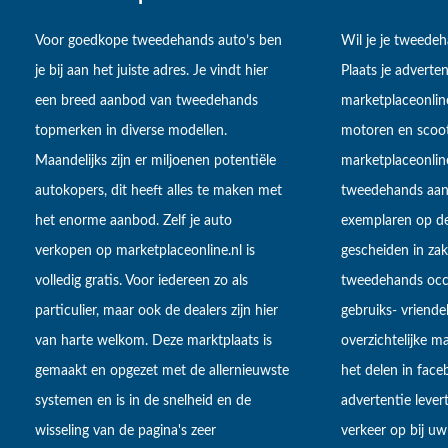
Voor goedkope tweedehands auto’s ben
Wil je je tweede
je bij aan het juiste adres. Je vindt hier
Plaats je adverten
een breed aanbod van tweedehands
marketplaceonlin
topmerken in diverse modellen.
motoren en scoot
Maandelijks zijn er miljoenen potentiële
marketplaceonli
autokopers, dit heeft alles te maken met
tweedehands aan
het enorme aanbod. Zelf je auto
exemplaren op de
verkopen op marketplaceonline.nl is
gescheiden in zake
volledig gratis. Voor iedereen zo als
tweedehands occa
particulier, maar ook de dealers zijn hier
gebruiks- vriendel
van harte welkom. Deze marktplaats is
overzichtelijke m
gemaakt en opgezet met de allernieuwste
het delen in fac
systemen en is in de snelheid en de
advertentie lever
wisseling van de pagina's zeer
verkeer op bij uw