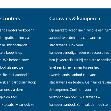
scooters
Caravans & kamperen
hands motor verkopen?
Op marketplaceonline.nl vind je een rui
tie gratis online via
aanbod tweedehands caravans en
e.nl. Tweedehands
stacaravans. Ook voor
ers koop je op
kampeerbenodigdheden en accessoires
ne. We hebben zowel
ben je voordelig uit bij marketplaceonline
bod als nieuwe
Snel een kijkje nemen tussen het
 site. Het aanbod in
tweedehands aanbod caravans,
lijk en particulier. Koop
stacaravans en tenten? Ga naar caravan
sions via deze
& kamperen. Goeie tip voor het
ijke en zeer
verkopen van ook uw Caravans &
arktplaats. Maar ook van
kampeer aanbod. Zo maak de mooiste