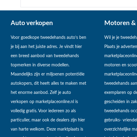
Auto verkopen
Motoren & 
Voor goedkope tweedehands auto’s ben
Wil je je tweede
je bij aan het juiste adres. Je vindt hier
Plaats je adverten
een breed aanbod van tweedehands
marketplaceonlin
topmerken in diverse modellen.
motoren en scoot
Maandelijks zijn er miljoenen potentiële
marketplaceonli
autokopers, dit heeft alles te maken met
tweedehands aan
het enorme aanbod. Zelf je auto
exemplaren op de
verkopen op marketplaceonline.nl is
gescheiden in zake
volledig gratis. Voor iedereen zo als
tweedehands occa
particulier, maar ook de dealers zijn hier
gebruiks- vriendel
van harte welkom. Deze marktplaats is
overzichtelijke m