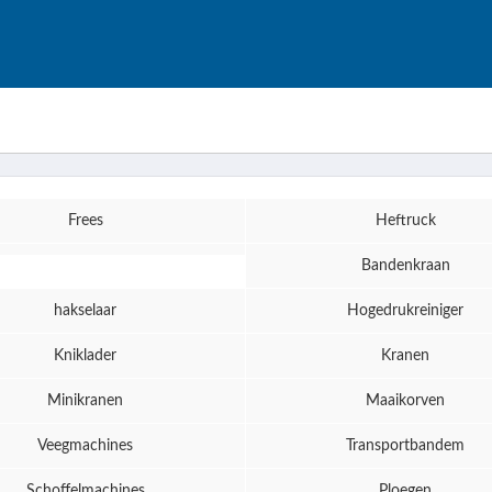
Frees
Heftruck
Bandenkraan
hakselaar
Hogedrukreiniger
Kniklader
Kranen
Minikranen
Maaikorven
Veegmachines
Transportbandem
Schoffelmachines
Ploegen