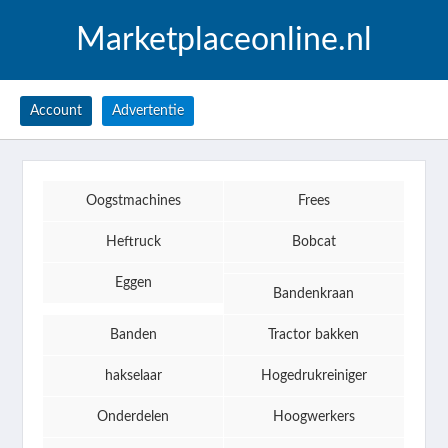
Marketplaceonline.nl
Account
Advertentie
Oogstmachines
Frees
Heftruck
Bobcat
Eggen
Bandenkraan
Banden
Tractor bakken
hakselaar
Hogedrukreiniger
Onderdelen
Hoogwerkers