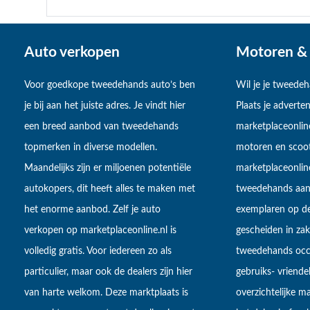
Auto verkopen
Motoren & 
Voor goedkope tweedehands auto’s ben
Wil je je tweede
je bij aan het juiste adres. Je vindt hier
Plaats je adverten
een breed aanbod van tweedehands
marketplaceonlin
topmerken in diverse modellen.
motoren en scoot
Maandelijks zijn er miljoenen potentiële
marketplaceonli
autokopers, dit heeft alles te maken met
tweedehands aan
het enorme aanbod. Zelf je auto
exemplaren op de
verkopen op marketplaceonline.nl is
gescheiden in zake
volledig gratis. Voor iedereen zo als
tweedehands occa
particulier, maar ook de dealers zijn hier
gebruiks- vriendel
van harte welkom. Deze marktplaats is
overzichtelijke m