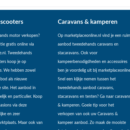
scooters
Caravans & kamperen
hands motor verkopen?
Op marketplaceonline.nl vind je een rui
tie gratis online via
aanbod tweedehands caravans en
e.nl. Tweedehands
stacaravans. Ook voor
ers koop je op
kampeerbenodigdheden en accessoires
ne. We hebben zowel
ben je voordelig uit bij marketplaceonline
bod als nieuwe
Snel een kijkje nemen tussen het
 site. Het aanbod in
tweedehands aanbod caravans,
lijk en particulier. Koop
stacaravans en tenten? Ga naar caravan
sions via deze
& kamperen. Goeie tip voor het
ijke en zeer
verkopen van ook uw Caravans &
arktplaats. Maar ook van
kampeer aanbod. Zo maak de mooiste