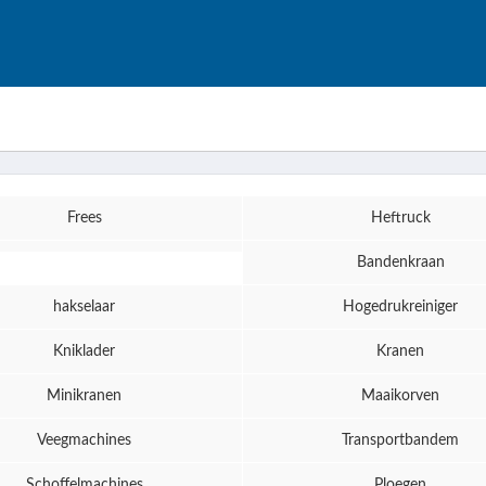
Frees
Heftruck
Bandenkraan
hakselaar
Hogedrukreiniger
Kniklader
Kranen
Minikranen
Maaikorven
Veegmachines
Transportbandem
Schoffelmachines
Ploegen