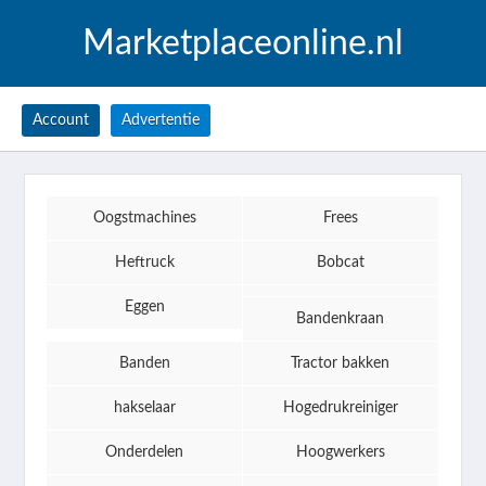
Marketplaceonline.nl
Account
Advertentie
Oogstmachines
Frees
Heftruck
Bobcat
Eggen
Bandenkraan
Banden
Tractor bakken
hakselaar
Hogedrukreiniger
Onderdelen
Hoogwerkers