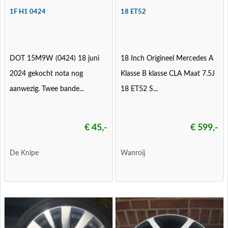
1F H1 0424
18 ET52
DOT 15M9W (0424) 18 juni
18 Inch Origineel Mercedes A
2024 gekocht nota nog
Klasse B klasse CLA Maat 7.5J
aanwezig. Twee bande...
18 ET52 S...
€ 45,-
€ 599,-
De Knipe
Wanroij