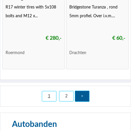
R17 winter tires with 5x108
Bridgestone Turanza , rond
bolts and M12 x...
5mm profiel. Over i.v.m....
€ 280,-
€ 60,-
Roermond
Drachten
1
2
>
Autobanden