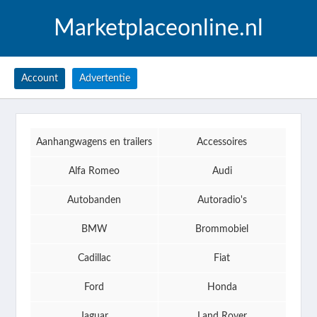
Marketplaceonline.nl
Account
Advertentie
Aanhangwagens en trailers
Accessoires
Alfa Romeo
Audi
Autobanden
Autoradio's
BMW
Brommobiel
Cadillac
Fiat
Ford
Honda
Jaguar
Land Rover