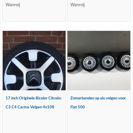
Wanroij
Wanroij
17 inch Originele Bicolor Citroën
Zomerbanden op alu velgen voor
C3 C4 Cactus Velgen 4x108
Fiat 500