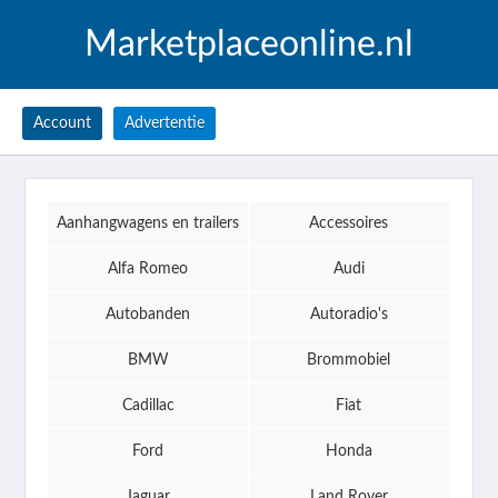
Marketplaceonline.nl
Account
Advertentie
Aanhangwagens en trailers
Accessoires
Alfa Romeo
Audi
Autobanden
Autoradio's
BMW
Brommobiel
Cadillac
Fiat
Ford
Honda
Jaguar
Land Rover