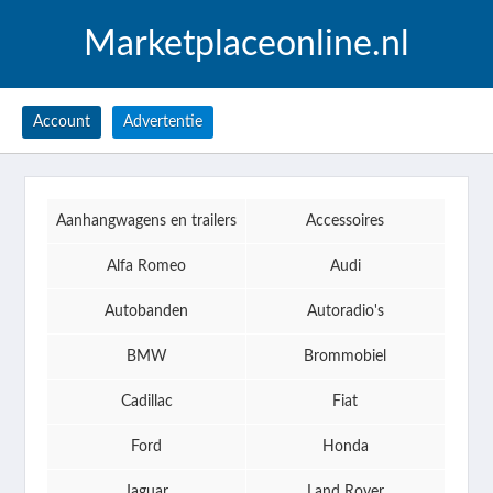
Marketplaceonline.nl
Account
Advertentie
Aanhangwagens en trailers
Accessoires
Alfa Romeo
Audi
Autobanden
Autoradio's
BMW
Brommobiel
Cadillac
Fiat
Ford
Honda
Jaguar
Land Rover