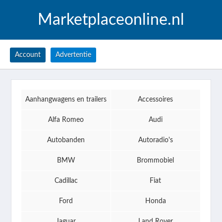
Marketplaceonline.nl
Account
Advertentie
Aanhangwagens en trailers
Accessoires
Alfa Romeo
Audi
Autobanden
Autoradio's
BMW
Brommobiel
Cadillac
Fiat
Ford
Honda
Jaguar
Land Rover