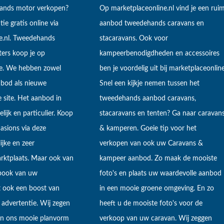
hands motor verkopen?
Op marketplaceonline.nl vind je een rui
tie gratis online via
aanbod tweedehands caravans en
e.nl. Tweedehands
stacaravans. Ook voor
ers koop je op
kampeerbenodigdheden en accessoires
ne. We hebben zowel
ben je voordelig uit bij marketplaceonline
bod als nieuwe
Snel een kijkje nemen tussen het
 site. Het aanbod in
tweedehands aanbod caravans,
lijk en particulier. Koop
stacaravans en tenten? Ga naar caravan
sions via deze
& kamperen. Goeie tip voor het
ijke en zeer
verkopen van ook uw Caravans &
arktplaats. Maar ook van
kampeer aanbod. Zo maak de mooiste
ebook van uw
foto's en plaats uw waardevolle aanbod
t ook een boost van
in een mooie groene omgeving. En zo
 advertentie. Wij zegen
heeft u de mooiste foto's voor de
 in ons mooie planvorm
verkoop van uw caravan. Wij zeggen