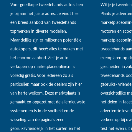
Voor goedkope tweedehands auto’s ben
Wil je je tweede
je bij aan het juiste adres. Je vindt hier
Plaats je adverten
een breed aanbod van tweedehands
marketplaceonlin
topmerken in diverse modellen.
motoren en scoot
Maandelijks zijn er miljoenen potentiële
marketplaceonli
autokopers, dit heeft alles te maken met
tweedehands aan
het enorme aanbod. Zelf je auto
exemplaren op de
verkopen op marketplaceonline.nl is
gescheiden in zake
volledig gratis. Voor iedereen zo als
tweedehands occa
particulier, maar ook de dealers zijn hier
gebruiks- vriendel
van harte welkom. Deze marktplaats is
overzichtelijke m
gemaakt en opgezet met de allernieuwste
het delen in fac
systemen en is in de snelheid en de
advertentie lever
wisseling van de pagina's zeer
verkeer op bij uw
gebruiksvriendelijk in het surfen en het
test het even uit