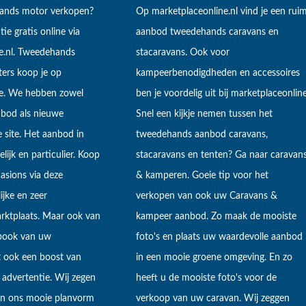
hands motor verkopen?
Op marketplaceonline.nl vind je een rui
tie gratis online via
aanbod tweedehands caravans en
e.nl. Tweedehands
stacaravans. Ook voor
ers koop je op
kampeerbenodigdheden en accessoires
ne. We hebben zowel
ben je voordelig uit bij marketplaceonline
bod als nieuwe
Snel een kijkje nemen tussen het
 site. Het aanbod in
tweedehands aanbod caravans,
lijk en particulier. Koop
stacaravans en tenten? Ga naar caravan
sions via deze
& kamperen. Goeie tip voor het
ijke en zeer
verkopen van ook uw Caravans &
arktplaats. Maar ook van
kampeer aanbod. Zo maak de mooiste
ebook van uw
foto's en plaats uw waardevolle aanbod
t ook een boost van
in een mooie groene omgeving. En zo
 advertentie. Wij zegen
heeft u de mooiste foto's voor de
 in ons mooie planvorm
verkoop van uw caravan. Wij zeggen