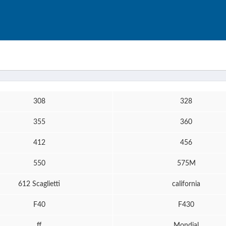
308
328
355
360
412
456
550
575M
612 Scaglietti
california
F40
F430
ff
Mondial