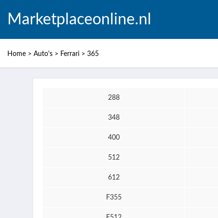
Marketplaceonline.nl
Home
>
Auto's
>
Ferrari
>
365
288
348
400
512
612
F355
F512