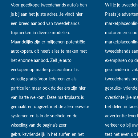
Voor goedkope tweedehands auto’s ben
Wil je je tweede
je bij aan het juiste adres. Je vindt hier
Plaats je adverten
een breed aanbod van tweedehands
marketplaceonlin
topmerken in diverse modellen.
motoren en scoot
Maandelijks zijn er miljoenen potentiële
marketplaceonli
autokopers, dit heeft alles te maken met
tweedehands aan
het enorme aanbod. Zelf je auto
exemplaren op de
verkopen op marketplaceonline.nl is
gescheiden in zake
volledig gratis. Voor iedereen zo als
tweedehands occa
particulier, maar ook de dealers zijn hier
gebruiks- vriendel
van harte welkom. Deze marktplaats is
overzichtelijke m
gemaakt en opgezet met de allernieuwste
het delen in fac
systemen en is in de snelheid en de
advertentie lever
wisseling van de pagina's zeer
verkeer op bij uw
gebruiksvriendelijk in het surfen en het
test het even uit