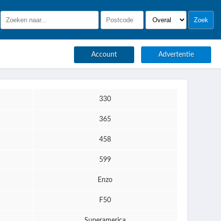
Account
Advertentie
330
365
458
599
Enzo
F50
Superamerica