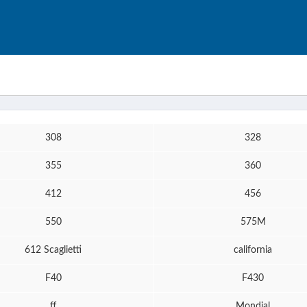
308
328
355
360
412
456
550
575M
612 Scaglietti
california
F40
F430
ff
Mondial