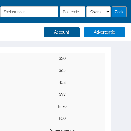
Account
Advertentie
330
365
458
599
Enzo
F50
Superamerica