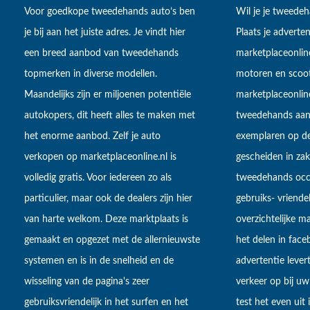
Voor goedkope tweedehands auto’s ben
Wil je je tweede
je bij aan het juiste adres. Je vindt hier
Plaats je adverten
een breed aanbod van tweedehands
marketplaceonlin
topmerken in diverse modellen.
motoren en scoot
Maandelijks zijn er miljoenen potentiële
marketplaceonli
autokopers, dit heeft alles te maken met
tweedehands aan
het enorme aanbod. Zelf je auto
exemplaren op de
verkopen op marketplaceonline.nl is
gescheiden in zake
volledig gratis. Voor iedereen zo als
tweedehands occa
particulier, maar ook de dealers zijn hier
gebruiks- vriendel
van harte welkom. Deze marktplaats is
overzichtelijke m
gemaakt en opgezet met de allernieuwste
het delen in fac
systemen en is in de snelheid en de
advertentie lever
wisseling van de pagina's zeer
verkeer op bij uw
gebruiksvriendelijk in het surfen en het
test het even uit