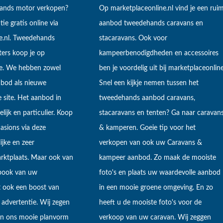
hands motor verkopen?
Op marketplaceonline.nl vind je een rui
tie gratis online via
aanbod tweedehands caravans en
e.nl. Tweedehands
stacaravans. Ook voor
ers koop je op
kampeerbenodigdheden en accessoires
ne. We hebben zowel
ben je voordelig uit bij marketplaceonline
bod als nieuwe
Snel een kijkje nemen tussen het
 site. Het aanbod in
tweedehands aanbod caravans,
lijk en particulier. Koop
stacaravans en tenten? Ga naar caravan
sions via deze
& kamperen. Goeie tip voor het
ijke en zeer
verkopen van ook uw Caravans &
arktplaats. Maar ook van
kampeer aanbod. Zo maak de mooiste
ebook van uw
foto's en plaats uw waardevolle aanbod
t ook een boost van
in een mooie groene omgeving. En zo
 advertentie. Wij zegen
heeft u de mooiste foto's voor de
 in ons mooie planvorm
verkoop van uw caravan. Wij zeggen