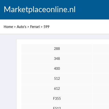
Marketplaceonline.nl
Home
>
Auto's
>
Ferrari
>
599
288
348
400
512
612
F355
F512