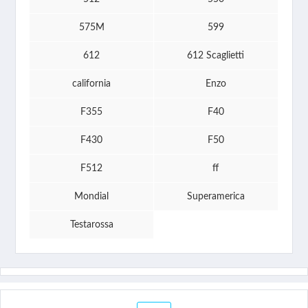
575M
599
612
612 Scaglietti
california
Enzo
F355
F40
F430
F50
F512
ff
Mondial
Superamerica
Testarossa