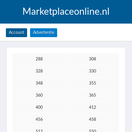
Marketplaceonline.nl
Account
Advertentie
288
308
328
330
348
355
360
365
400
412
456
458
512
550