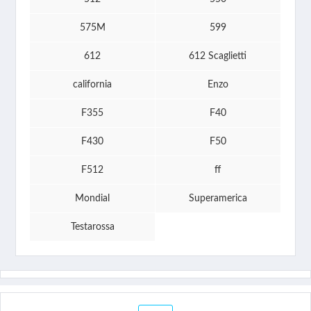
575M
599
612
612 Scaglietti
california
Enzo
F355
F40
F430
F50
F512
ff
Mondial
Superamerica
Testarossa