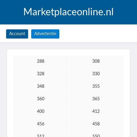
Marketplaceonline.nl
Account
Advertentie
288
308
328
330
348
355
360
365
400
412
456
458
512
550