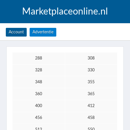
Marketplaceonline.nl
Account
Advertentie
288
308
328
330
348
355
360
365
400
412
456
458
512
550