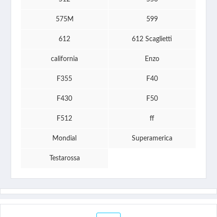
575M
599
612
612 Scaglietti
california
Enzo
F355
F40
F430
F50
F512
ff
Mondial
Superamerica
Testarossa