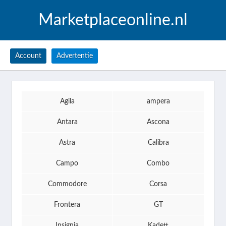
Marketplaceonline.nl
Account
Advertentie
Agila
ampera
Antara
Ascona
Astra
Calibra
Campo
Combo
Commodore
Corsa
Frontera
GT
Insignia
Kadett