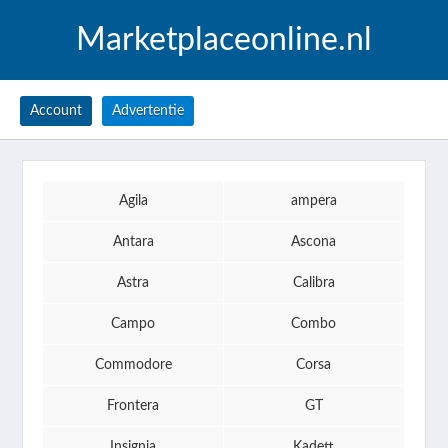
Marketplaceonline.nl
Account
Advertentie
Agila
ampera
Antara
Ascona
Astra
Calibra
Campo
Combo
Commodore
Corsa
Frontera
GT
Insignia
Kadett