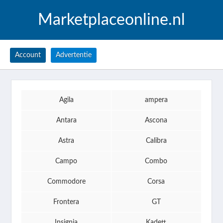
Marketplaceonline.nl
Account
Advertentie
Agila
ampera
Antara
Ascona
Astra
Calibra
Campo
Combo
Commodore
Corsa
Frontera
GT
Insignia
Kadett