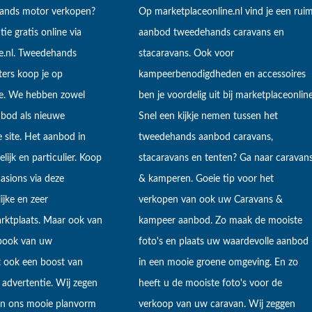
hands motor verkopen?
Op marketplaceonline.nl vind je een rui
tie gratis online via
aanbod tweedehands caravans en
e.nl. Tweedehands
stacaravans. Ook voor
ers koop je op
kampeerbenodigdheden en accessoires
ne. We hebben zowel
ben je voordelig uit bij marketplaceonline
bod als nieuwe
Snel een kijkje nemen tussen het
 site. Het aanbod in
tweedehands aanbod caravans,
lijk en particulier. Koop
stacaravans en tenten? Ga naar caravan
sions via deze
& kamperen. Goeie tip voor het
ijke en zeer
verkopen van ook uw Caravans &
arktplaats. Maar ook van
kampeer aanbod. Zo maak de mooiste
ebook van uw
foto's en plaats uw waardevolle aanbod
t ook een boost van
in een mooie groene omgeving. En zo
 advertentie. Wij zegen
heeft u de mooiste foto's voor de
 in ons mooie planvorm
verkoop van uw caravan. Wij zeggen