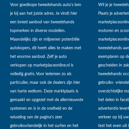
Voor goedkope tweedehands auto’s ben
Wil je je tweede
je bij aan het juiste adres. Je vindt hier
Plaats je adverten
een breed aanbod van tweedehands
marketplaceonlin
topmerken in diverse modellen.
motoren en scoot
Maandelijks zijn er miljoenen potentiële
marketplaceonli
autokopers, dit heeft alles te maken met
tweedehands aan
het enorme aanbod. Zelf je auto
exemplaren op de
verkopen op marketplaceonline.nl is
gescheiden in zake
volledig gratis. Voor iedereen zo als
tweedehands occa
particulier, maar ook de dealers zijn hier
gebruiks- vriendel
van harte welkom. Deze marktplaats is
overzichtelijke m
gemaakt en opgezet met de allernieuwste
het delen in fac
systemen en is in de snelheid en de
advertentie lever
wisseling van de pagina's zeer
verkeer op bij uw
gebruiksvriendelijk in het surfen en het
test het even uit